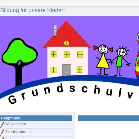
Bildung für unsere Kinder!
s
d
c
n
h
u
u
l
v
r
G
Hauptmenü
Willkommen
Schulstandorte