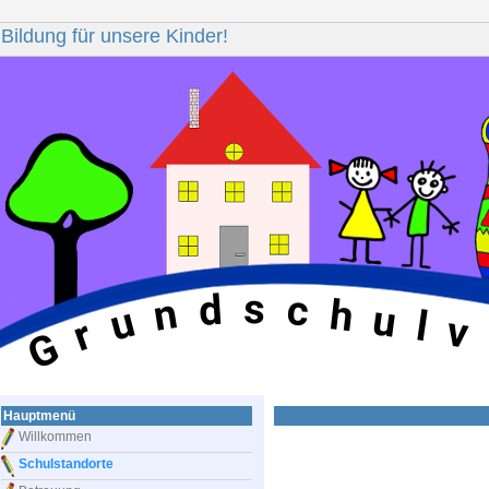
Bildung für unsere Kinder!
s
d
c
n
h
u
u
l
v
r
G
Hauptmenü
Willkommen
Schulstandorte