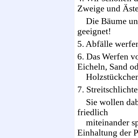
Zweige und Äste
Die Bäume und S
geeignet!
5. Abfälle werfe
6. Das Werfen v
Eicheln, Sand o
Holzstückchen u
7. Streitschlich
Sie wollen dabei
friedlich
miteinander spie
Einhaltung der 