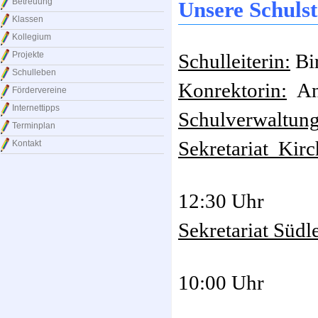
Betreuung
Unsere Schuls
Klassen
Kollegium
Projekte
Schulleiterin:
Bi
Schulleben
Konrektorin:
An
Fördervereine
Internettipps
Schulverwaltungs
Terminplan
Sekretariat Kirc
Kontakt
Montag bi
12:30 Uhr
Sekretariat Südl
10:00 Uhr