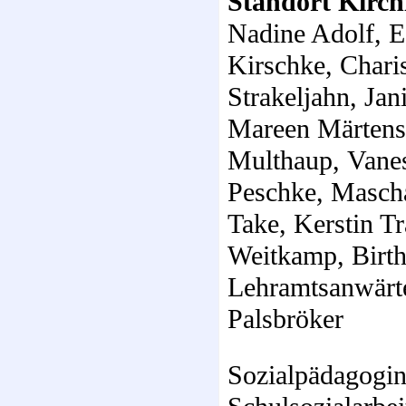
Standort Kirch
Nadine Adolf, E
Kirschke,
Chari
Strakeljahn,
Jan
Mareen Märtens
Multhaup,
Vane
Peschke, Masch
Take,
Kerstin T
Weitkamp,
Birt
Lehramtsanwärt
Palsbröker
Sozialpädagogin