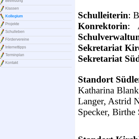
Betreuung
Klassen
Schulleiterin
: 
Kollegium
Konrektorin
: 
Projekte
Schulleben
Schulverwaltun
Fördervereine
Sekretariat Ki
Internettipps
Terminplan
Sekretariat Sü
Kontakt
Standort Südl
Katharina Blank
Langer, Astrid 
Specker, Birthe