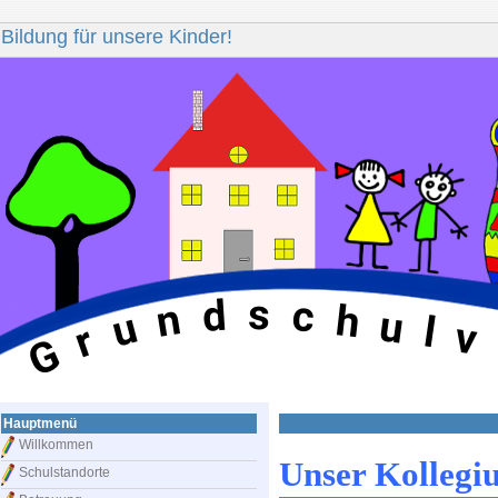
Bildung für unsere Kinder!
s
d
c
n
h
u
u
l
v
r
G
Hauptmenü
Willkommen
Unser Kollegiu
Schulstandorte